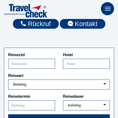
Toggl
naviga
Rückruf
Kontakt
Reiseziel
Hotel
Reiseart
Reisetermin
Reisedauer