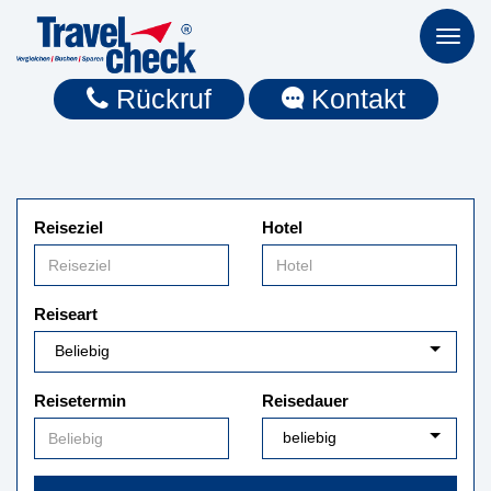
Toggl
naviga
Rückruf
Kontakt
Reiseziel
Hotel
Reiseart
Reisetermin
Reisedauer